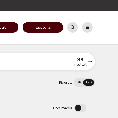
out
Esplora
Cerca
Menu
38
risultati
Ricerca
OR
AND
OFF
ON
Con media