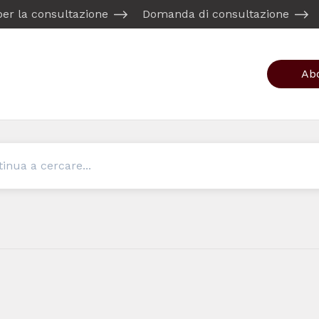
er la consultazione
Domanda di consultazione
Ab