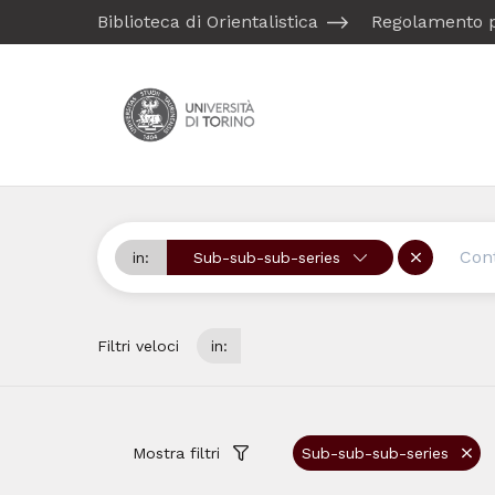
Biblioteca di Orientalistica
Regolamento p
in:
Sub-sub-sub-series
Cerca
Rimuovi
Filtri veloci
in:
Mostra filtri
Sub-sub-sub-series