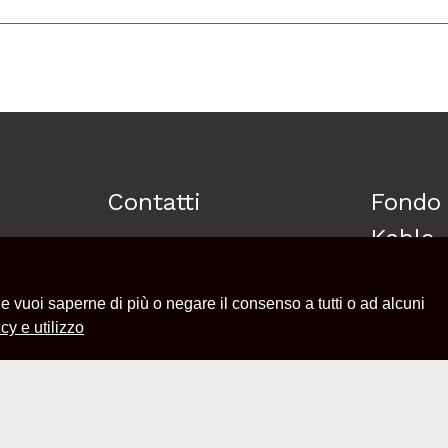
Contatti
Fondo 
Kahle
Informazioni
Biblioteca 
Info +390116703839
 Se vuoi saperne di più o negare il consenso a tutti o ad alcuni
Orientalisti
Fax +390116703837
cy e utilizzo
Via Giulia d
10124 Torin
(Palazzo "A
Vetrerie")