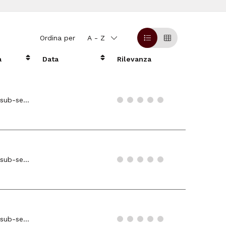
Ordina per
A - Z
Table
Griglia
a
Data
Rilevanza
Sub-sub-sub-series
Sub-sub-sub-series
Sub-sub-sub-series