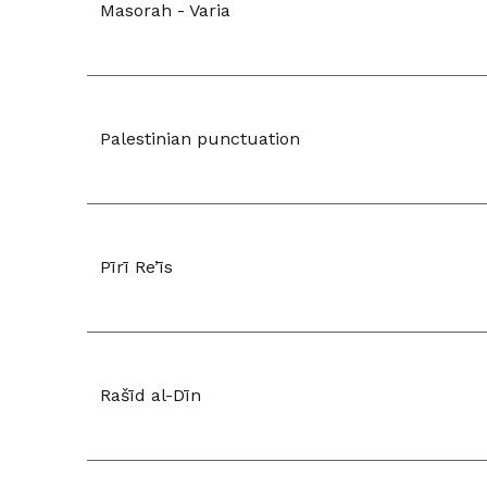
Masorah - Varia
Palestinian punctuation
Pīrī Re’īs
Rašīd al-Dīn