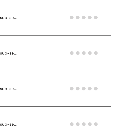
Sub-sub-sub-series
Sub-sub-sub-series
Sub-sub-sub-series
Sub-sub-sub-series