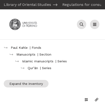
Library of Oriental Studies
Regulations for consult
Search
Menu
Paul Kahle
| Fonds
Manuscripts
| Section
Islamic manuscripts
| Series
Qur’ān
| Series
Expand the inventory
Generate th
Copy 