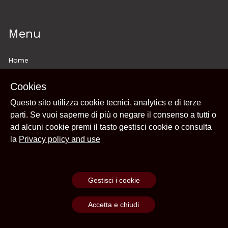
Menu
Home
About
Cookies
Explore
Questo sito utilizza cookie tecnici, analytics e di terze
Paths
parti. Se vuoi saperne di più o negare il consenso a tutti o
Privacy policy and use
ad alcuni cookie premi il tasto gestisci cookie o consulta
Login
la
Privacy policy and use
Gestisci i cookie
Powered by
Archiui
Accetta e chiudi